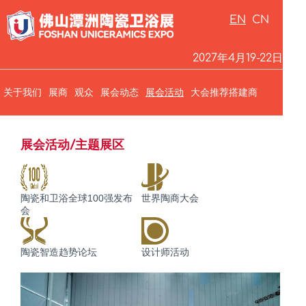
EN
CN
2027年4月19-22日
关于我们
展商
观众
展会动态
展会活动
大会推荐搭建商
关于我们
装备材料展
展会活动/主题展区
陶瓷产品展
陶瓷和卫浴全球100强发布
世界陶商大会
参展商服务平台
会
成为展商
参展商手册下载（产品展）
陶瓷智造趋势论坛
设计师活动
参展商手册下载（装备展）
展馆布局
装备材料展
交通指南