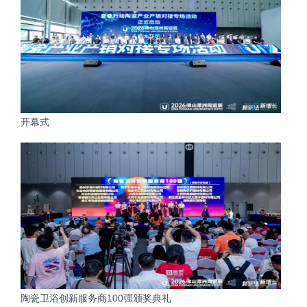
观众个人中心
产品展
陶瓷产品展
陶瓷装备与材料展
最新动态
开幕式
观展服务
入库搭建商登录
大会推荐优质搭建商
搭建商手册下载（产品展）
搭建商手册下载（装备展）
陶瓷卫浴创新服务商100强颁奖典礼