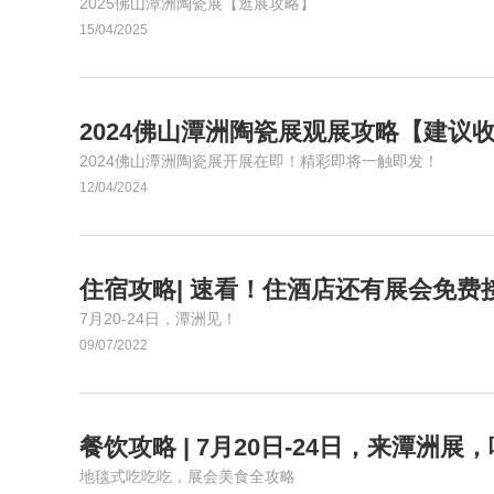
交通指南
2025佛山潭洲陶瓷展【逛展攻略】
15/04/2025
观众个人中心
产品展
陶瓷产品展
2024佛山潭洲陶瓷展观展攻略【建议
陶瓷装备与材料展
2024佛山潭洲陶瓷展开展在即！精彩即将一触即发！
最新动态
12/04/2024
观展服务
入库搭建商登录
大会推荐优质搭建商
住宿攻略| 速看！住酒店还有展会免费
搭建商手册下载（产品展）
7月20-24日，潭洲见！
搭建商手册下载（装备展）
09/07/2022
餐饮攻略 | 7月20日-24日，来潭洲
地毯式吃吃吃，展会美食全攻略