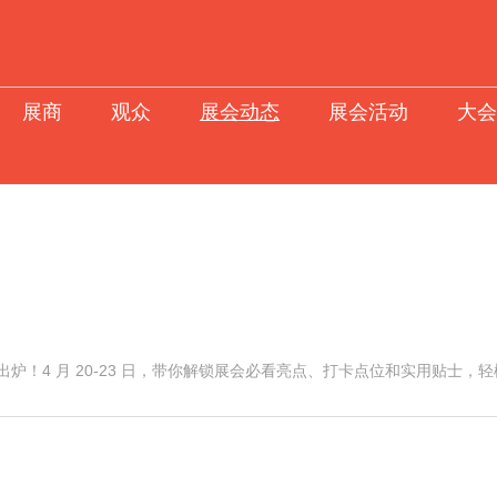
展商
观众
展会动态
展会活动
大会
出炉！4 月 20-23 日，带你解锁展会必看亮点、打卡点位和实用贴士，
展