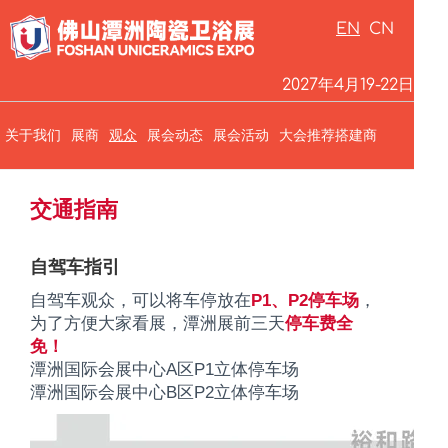
EN
CN
2027年4月19-22日
关于我们
展商
观众
展会动态
展会活动
大会推荐搭建商
关于我们
交通指南
装备材料展
陶瓷产品展
自驾车指引
参展商服务平台
自驾车观众，可以将车停放在
P1、P2停车场
，
为了方便大家看展，潭洲展前三天
停车费全
成为展商
免！
参展商手册下载（产品展）
潭洲国际会展中心A区P1立体停车场
参展商手册下载（装备展）
潭洲国际会展中心B区P2立体停车场
展馆布局
装备材料展
交通指南